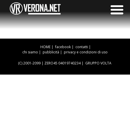
HOME
|
facebook
|
contatti
|
chi siamo
|
pubblicità
|
privacy e condizioni di uso
(C) 2001-2099 | ZERO45 04019740234 |
GRUPPO VOLTA