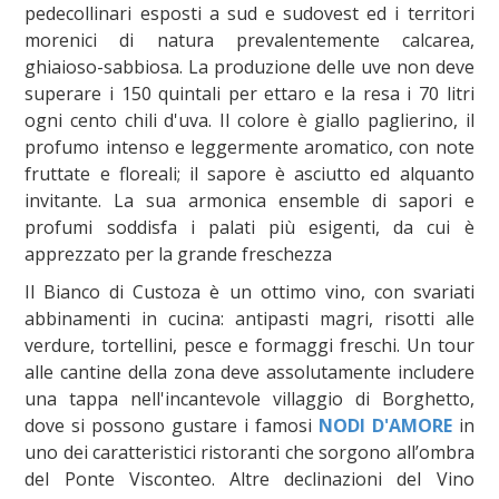
pedecollinari esposti a sud e sudovest ed i territori
morenici di natura prevalentemente calcarea,
ghiaioso-sabbiosa. La produzione delle uve non deve
superare i 150 quintali per ettaro e la resa i 70 litri
ogni cento chili d'uva. Il colore è giallo paglierino, il
profumo intenso e leggermente aromatico, con note
fruttate e floreali; il sapore è asciutto ed alquanto
invitante. La sua armonica ensemble di sapori e
profumi soddisfa i palati più esigenti, da cui è
apprezzato per la grande freschezza
Il Bianco di Custoza è un ottimo vino, con svariati
abbinamenti in cucina: antipasti magri, risotti alle
verdure, tortellini, pesce e formaggi freschi. Un tour
alle cantine della zona deve assolutamente includere
una tappa nell'incantevole villaggio di Borghetto,
dove si possono gustare i famosi
NODI D'AMORE
in
uno dei caratteristici ristoranti che sorgono all’ombra
del Ponte Visconteo. Altre declinazioni del Vino