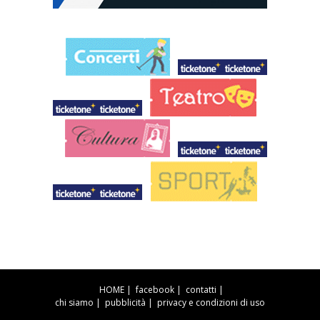
HOME
|
facebook
|
contatti
|
chi siamo
|
pubblicità
|
privacy e condizioni di uso