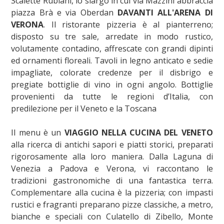
Scalette Rubiani, lo slargo in cui via Mazzini abbraccia
piazza Brà e via Oberdan
DAVANTI ALL'ARENA DI
VERONA
. Il ristorante pizzeria è al pianterreno;
disposto su tre sale, arredate in modo rustico,
volutamente contadino, affrescate con grandi dipinti
ed ornamenti floreali. Tavoli in legno anticato e sedie
impagliate, colorate credenze per il disbrigo e
pregiate bottiglie di vino in ogni angolo. Bottiglie
provenienti da tutte le regioni d’Italia, con
predilezione per il Veneto e la Toscana
Il menu è un
VIAGGIO NELLA CUCINA DEL VENETO
alla ricerca di antichi sapori e piatti storici, preparati
rigorosamente alla loro maniera. Dalla Laguna di
Venezia a Padova e Verona, vi raccontano le
tradizioni gastronomiche di una fantastica terra.
Complementare alla cucina è la pizzeria; con impasti
rustici e fragranti preparano pizze classiche, a metro,
bianche e speciali con Culatello di Zibello, Monte