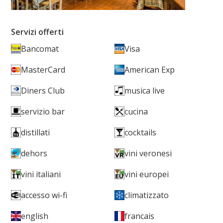
Servizi offerti
Bancomat
Visa
MasterCard
American Exp
Diners Club
musica live
servizio bar
cucina
distillati
cocktails
dehors
vini veronesi
vini italiani
vini europei
accesso wi-fi
climatizzato
english
francais