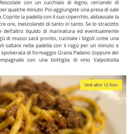
Mescolate con un cucchiaio di legno, cercando di
e per qualche minuto. Poi aggiungete una presa di sale
a. Coprite la padella con il suo coperchio, abbassate la
e ore, mescolando di tanto in tanto. Se lo stracotto
 dell’altro liquido di marinatura ed eventualmente
agù di musso sarà pronto, cucinate i bigoli come una
eli saltare nella padella con il ragù per un minuto e
e spolverata di formaggio Grana Padano (oppure del
mpagnate con una bottiglia di vino Valpolicella
Vedi altre 12 foto