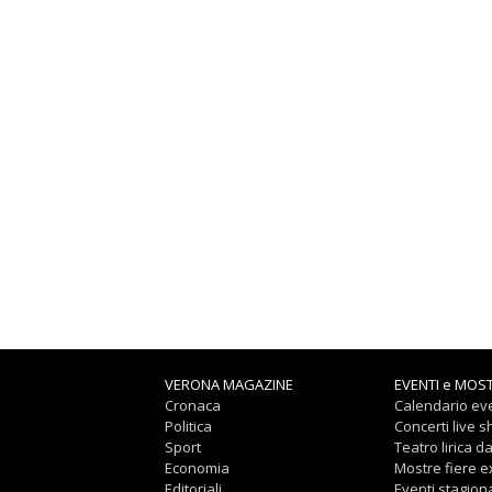
VERONA MAGAZINE
EVENTI e MOS
Cronaca
Calendario eve
Politica
Concerti live 
Sport
Teatro lirica d
Economia
Mostre fiere 
Editoriali
Eventi stagiona