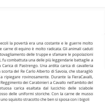
ecoli la povertà era una costante e le guerre molto
 carne di equino è molto radicata. Gli animali caduti
vettovagliamento delle truppe e sfamare le popolazioni
8, fu combattuta una delle più leggendarie battaglie a
a Carica di Pastrengo. Una ardita carica di cavalleria
a scorta del Re Carlo Alberto di Savoia, che sbaragliò
e a ripiegare rovinosamente. Durante la FieraCavalli,
º Reggimento dei Carabinieri a Cavallo nell'ambito del
tuosa carica esaltata dal luccichio delle sciabole
rosso delle uniformi storiche. Con la carne de musso
a uno squisito stracotto che ben si sposa con i bigoli