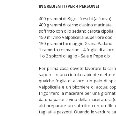
INGREDIENTI (PER 4 PERSONE)
400 grammi di Bigoli freschi (all’uovo)
400 grammi di carne d’asino macinata
soffritto con olio sedano carota cipolla
150 ml vino Valpolicella Superiore doc
150 grammi formaggio Grana Padano
1 rametto rosmarino - 4 foglie di alloro
1 o 2 spicchi di aglio - Sale e Pepe q.b.
Per prima cosa dovete lavorare la carne
sapore. In una ciotola capiente mettete
qualche foglia di alloro, un paio di spi
Valpolicella e un bicchiere di acqua; co
frigorifero, a macerare per una giornata
da una parte il vino della maceratura (c
alti preparate un soffritto con un filo 
tagliati a pezzetti. Quando le verdure 