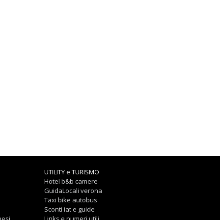
UTILITY e TURISMO
Hotel b&b camere
GuidaLocali verona
Taxi bike autobus
Sconti iat e guide
nesi
Links e numeri utili