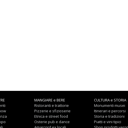
TRE
MANGIARE e BERE
CULTURA e STORIA
nti
Ristoranti e trattorie
Monumenti musei
show
Pizzerie e sfizioserie
Itinerari e percorsi
anza
Etnica e street food
Storia e tradizioni
expo
Osterie pub e dance
Piatti e vini tipici
li
Amarcord ex locali
Shop prodotti vero