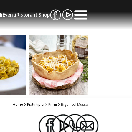
li
Eventi
Ristoranti
Shop
Home
Piatti tipici
Primi
Bigoli col Musso