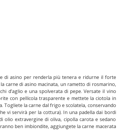
 di asino per renderla più tenera e ridurne il forte
 la carne di asino macinata, un rametto di rosmarino,
cchi d’aglio e una spolverata di pepe. Versate il vino
prite con pellicola trasparente e mettete la ciotola in
. Togliete la carne dal frigo e scolatela, conservando
he vi servirà per la cottura). In una padella dai bordi
di olio extravergine di oliva, cipolla carota e sedano
saranno ben imbiondite, aggiungete la carne macerata