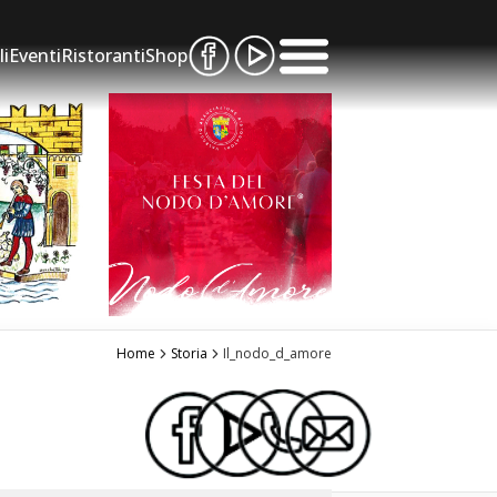
li
Eventi
Ristoranti
Shop
Home
Storia
Il_nodo_d_amore