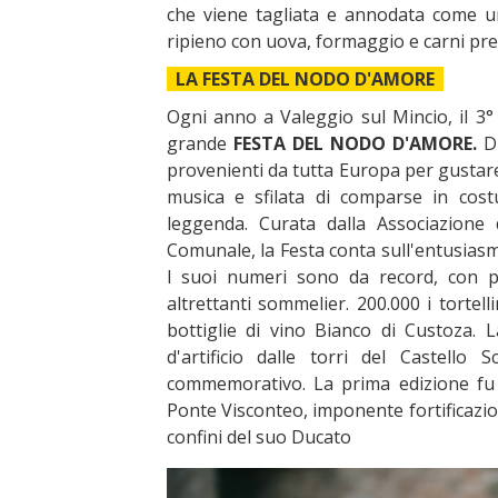
che viene tagliata e annodata come un
ripieno con uova, formaggio e carni pre
LA FESTA DEL NODO D'AMORE
Ogni anno a Valeggio sul Mincio, il 3°
grande
FESTA DEL NODO D'AMORE.
Du
provenienti da tutta Europa per gustare
musica e sfilata di comparse in cost
leggenda. Curata dalla Associazione 
Comunale, la Festa conta sull'entusiasm
I suoi numeri sono da record, con pi
altrettanti sommelier. 200.000 i torte
bottiglie di vino Bianco di Custoza. 
d'artificio dalle torri del Castello
commemorativo. La prima edizione fu 
Ponte Visconteo, imponente fortificazio
confini del suo Ducato