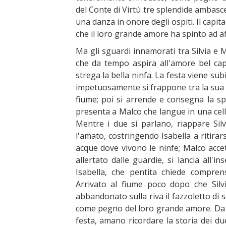
del Conte di Virtù tre splendide ambasc
una danza in onore degli ospiti. Il capit
che il loro grande amore ha spinto ad 
Ma gli sguardi innamorati tra Silvia e 
che da tempo aspira all'amore bel capi
strega la bella ninfa. La festa viene subi
impetuosamente si frappone tra la sua a
fiume; poi si arrende e consegna la spa
presenta a Malco che langue in una cell
Mentre i due si parlano, riappare Sil
l'amato, costringendo Isabella a ritirar
acque dove vivono le ninfe; Malco accetta
allertato dalle guardie, si lancia all'
Isabella, che pentita chiede compre
Arrivato al fiume poco dopo che Silvi
abbandonato sulla riva il fazzoletto di
come pegno del loro grande amore. Da qu
festa, amano ricordare la storia dei du