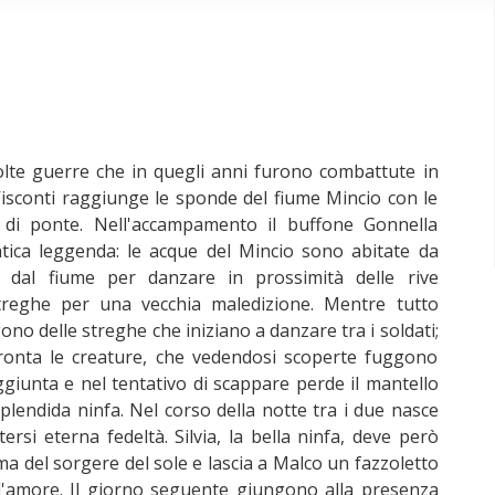
molte guerre che in quegli anni furono combattute in
 Visconti raggiunge le sponde del fiume Mincio con le
 di ponte. Nell'accampamento il buffone Gonnella
ntica leggenda: le acque del Mincio sono abitate da
o dal fiume per danzare in prossimità delle rive
reghe per una vecchia maledizione. Mentre tutto
o delle streghe che iniziano a danzare tra i soldati;
ffronta le creature, che vedendosi scoperte fuggono
ggiunta e nel tentativo di scappare perde il mantello
splendida ninfa. Nel corso della notte tra i due nasce
ersi eterna fedeltà. Silvia, la bella ninfa, deve però
ma del sorgere del sole e lascia a Malco un fazzoletto
amore. Il giorno seguente giungono alla presenza