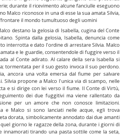
erie; durante il ricevimento alcune fanciulle eseguono
ano Malco riconosce in una di esse la sua amata Silvia,
affrontare il mondo tumultuoso degli uomini
Malco destano la gelosia di Isabella, cugina del Conte
tano. Spinta dalla gelosia, Isabella, denuncia come
to interrotta e dato l'ordine di arrestare Silvia. Malco
mata e le guardie, consentendole di fuggire verso il
da al Conte adirato. Al calare della sera Isabella si
a; tormentata per il suo gesto invoca il suo perdono.
via, ancora una volta emersa dal fiume per salvare
si. Silvia propone a Malco l'unica via di scampo, nelle
 e si dirige con lei verso il fiume. Il Conte di Virtù,
inseguimento dei due fuggitivi ma viene rallentato da
nsione per un amore che non conosce limitazioni.
a e Malco si sono lanciati nelle acque, egli trova
 seta dorata, simbolicamente annodato dai due amanti
el giorno le ragazze della zona, durante i giorni di
e innamorati tirando una pasta sottile come la seta,