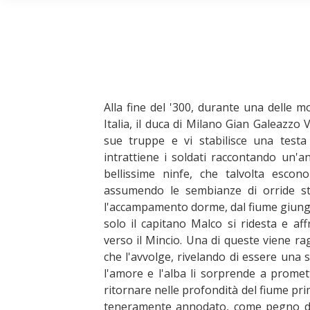
Alla fine del '300, durante una delle 
Italia, il duca di Milano Gian Galeazzo
sue truppe e vi stabilisce una testa
intrattiene i soldati raccontando un'a
bellissime ninfe, che talvolta escon
assumendo le sembianze di orride st
l'accampamento dorme, dal fiume giungon
solo il capitano Malco si ridesta e a
verso il Mincio. Una di queste viene ra
che l'avvolge, rivelando di essere una 
l'amore e l'alba li sorprende a promett
ritornare nelle profondità del fiume pri
teneramente annodato, come pegno d'