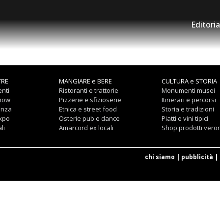
Editoria
TRE
MANGIARE e BERE
CULTURA e STORIA
nti
Ristoranti e trattorie
Monumenti musei
show
Pizzerie e sfizioserie
Itinerari e percorsi
anza
Etnica e street food
Storia e tradizioni
expo
Osterie pub e dance
Piatti e vini tipici
li
Amarcord ex locali
Shop prodotti vero
chi siamo
|
pubblicità
|