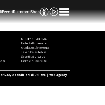
li
Eventi
Ristoranti
Shop
UTILITY e TURISMO
Hotel b&b camere
GuidaLocali verona
Taxi bike autobus
Sconti iat e guide
nesi
Links e numeri utili
privacy e condizioni di utilizzo
|
web agency