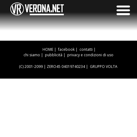
HOME
|
facebook
|
contatti
|
chi siamo
|
pubblicità
|
privacy e condizioni di uso
(C) 2001-2099 | ZERO45 04019740234 |
GRUPPO VOLTA