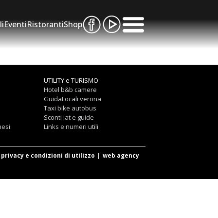
li
Eventi
Ristoranti
Shop
UTILITY e TURISMO
Hotel b&b camere
GuidaLocali verona
Taxi bike autobus
Sconti iat e guide
nesi
Links e numeri utili
privacy e condizioni di utilizzo
|
web agency