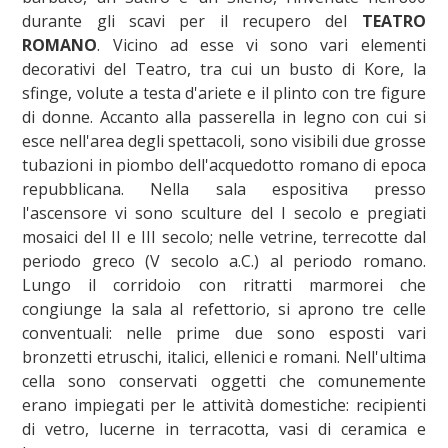
durante gli scavi per il recupero del
TEATRO
ROMANO
. Vicino ad esse vi sono vari elementi
decorativi del Teatro, tra cui un busto di Kore, la
sfinge, volute a testa d'ariete e il plinto con tre figure
di donne. Accanto alla passerella in legno con cui si
esce nell'area degli spettacoli, sono visibili due grosse
tubazioni in piombo dell'acquedotto romano di epoca
repubblicana. Nella sala espositiva presso
l'ascensore vi sono sculture del I secolo e pregiati
mosaici del II e III secolo; nelle vetrine, terrecotte dal
periodo greco (V secolo a.C.) al periodo romano.
Lungo il corridoio con ritratti marmorei che
congiunge la sala al refettorio, si aprono tre celle
conventuali: nelle prime due sono esposti vari
bronzetti etruschi, italici, ellenici e romani. Nell'ultima
cella sono conservati oggetti che comunemente
erano impiegati per le attività domestiche: recipienti
di vetro, lucerne in terracotta, vasi di ceramica e