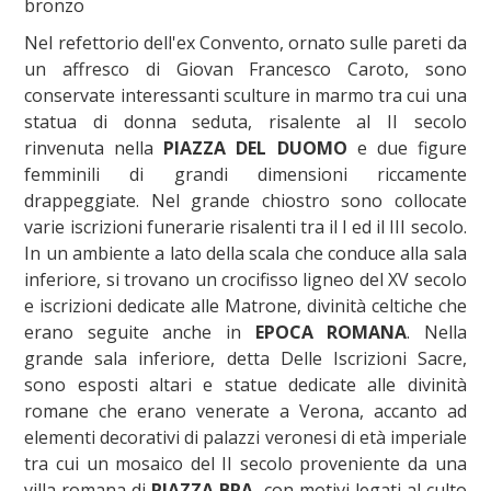
bronzo
Nel refettorio dell'ex Convento, ornato sulle pareti da
un affresco di Giovan Francesco Caroto, sono
conservate interessanti sculture in marmo tra cui una
statua di donna seduta, risalente al II secolo
rinvenuta nella
PIAZZA DEL DUOMO
e due figure
femminili di grandi dimensioni riccamente
drappeggiate. Nel grande chiostro sono collocate
varie iscrizioni funerarie risalenti tra il I ed il III secolo.
In un ambiente a lato della scala che conduce alla sala
inferiore, si trovano un crocifisso ligneo del XV secolo
e iscrizioni dedicate alle Matrone, divinità celtiche che
erano seguite anche in
EPOCA ROMANA
. Nella
grande sala inferiore, detta Delle Iscrizioni Sacre,
sono esposti altari e statue dedicate alle divinità
romane che erano venerate a Verona, accanto ad
elementi decorativi di palazzi veronesi di età imperiale
tra cui un mosaico del II secolo proveniente da una
villa romana di
PIAZZA BRA
, con motivi legati al culto