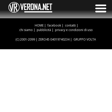
HOME
|
facebook
|
contatti
|
chi siamo
|
pubblicità
|
privacy e condizioni di uso
(C) 2001-2099 | ZERO45 04019740234 |
GRUPPO VOLTA