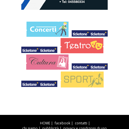
HOME
|
facebook
|
contatti
|
chi siamo
|
pubblicità
|
privacy e condizioni di uso