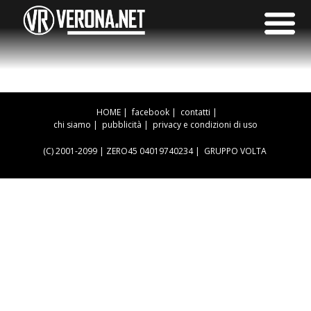
HOME
|
facebook
|
contatti
|
chi siamo
|
pubblicità
|
privacy e condizioni di uso
(C) 2001-2099 | ZERO45 04019740234 |
GRUPPO VOLTA