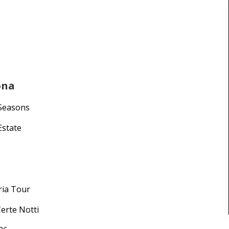
ona
 Seasons
Estate
ria Tour
Certe Notti